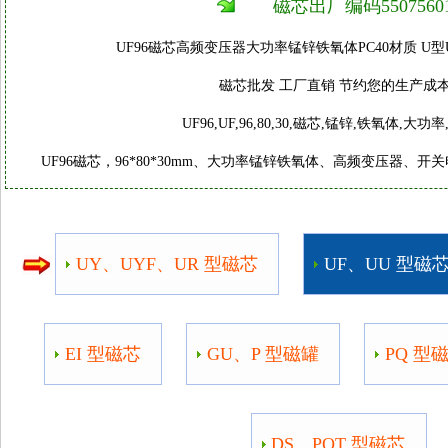
磁芯出厂编码55075601
UF96磁芯高频变压器大功率锰锌铁氧体PC40材质 U型UF开
磁芯批发 工厂直销 节约您的生产成本 262
UF96,UF,96,80,30,磁芯,锰锌,铁氧体,大功
UF96磁芯，96*80*30mm、大功率锰锌铁氧体、高频变压器、开关
UY、UYF、UR 型磁芯
UF、UU 型磁
EI 型磁芯
GU、P 型磁罐
PQ 型
DS、POT 型磁芯