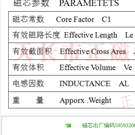
磁芯出厂编码59593206