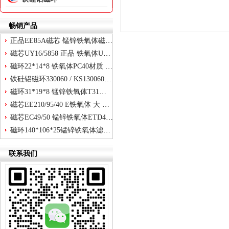
畅销产品
正品EE85A磁芯 锰锌铁氧体磁芯EE85 高频变压器 85A磁芯 不含骨架
磁芯UY16/5858 正品 铁氧体UU16电焊机U型锰锌 U16磁芯58
磁环22*14*8 铁氧体PC40材质 功率T22抗干扰滤波共模电感 H22
铁硅铝磁环330060 / KS130060A 逆变器电感线圈扼流滤波抗干扰
磁环31*19*8 锰锌铁氧体T31环 PC40材质 电源线圈屏蔽滤波H31
磁芯EE210/95/40 E铁氧体 大 功率 变压器逆变器焊机超声波EE 210
磁芯EC49/50 锰锌铁氧体ETD49 电源EC4950形号EC型号 高频变压器元器件
磁环140*106*25锰锌铁氧体滤波抗干扰H140功率电机伺服变频器T140
联系我们