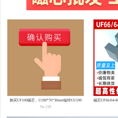
购买UF100磁芯，U100*76*30mm锰锌UU100
No.230