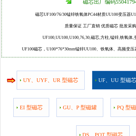
磁芯出厂编码55041794
磁芯UF100/76/30锰锌铁氧体PC44材质UU100变压器U10
质量保证 工厂直销 优质磁芯 批发采购 271
UF100,UU100,U100,76,30,磁芯,方柱,锰锌,铁氧
UF100磁芯，U100*76*30mm锰锌UU100、铁氧体、高频变
UY、UYF、UR 型磁芯
UF、UU 型磁
EI 型磁芯
GU、P 型磁罐
PQ 型
DS、POT 型磁芯