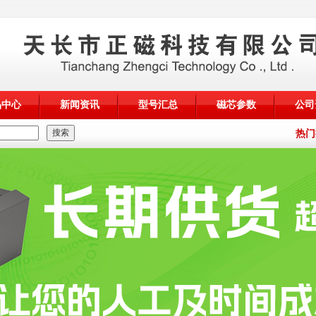
品中心
新闻资讯
型号汇总
磁芯参数
公司
热门