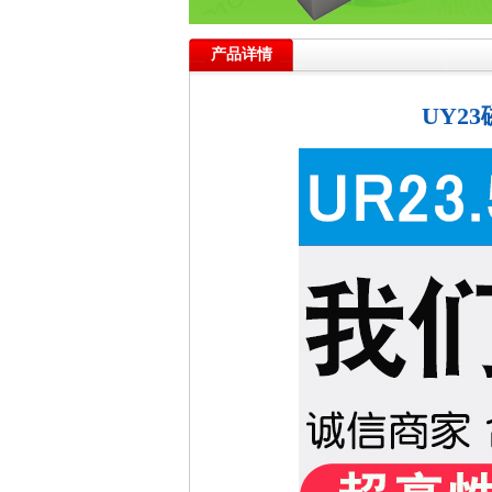
产品详情
UY23