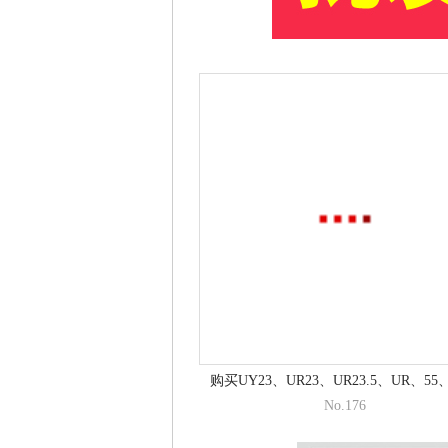
购买UY23、UR23、UR23.5、UR、55、
No.176