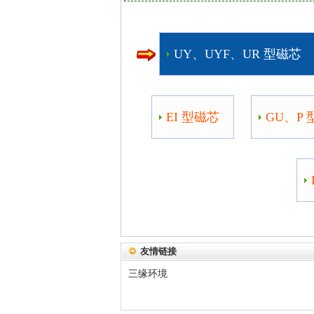
UY、UYF、UR 型磁芯
EI 型磁芯
GU、P
友情链接
三缘环境