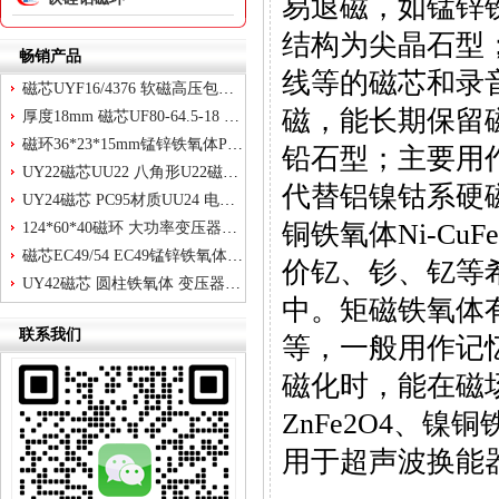
易退磁，如锰锌铁氧
结构为尖晶石型
畅销产品
线等的磁芯和录
磁芯UYF16/4376 软磁高压包变压器 UYF型铁氧体
磁，能长期保留磁
厚度18mm 磁芯UF80-64.5-18 薄款U型锰锌铁氧体变压器UU80
磁环36*23*15mm锰锌铁氧体PC40材质 滤波电感线圈变压器抗干扰H36
铅石型；主要用
UY22磁芯UU22 八角形U22磁芯UY18 高频变压器高压包 铁氧体 八条边型号八边形
代替铝镍钴系硬
UY24磁芯 PC95材质UU24 电源U24 高频变压器材料 锰锌铁氧体
铜铁氧体Ni-CuF
124*60*40磁环 大功率变压器电感抗干扰 锰锌铁氧体PC40 滤波屏蔽H124
磁芯EC49/54 EC49锰锌铁氧体 高频变压器大功率4954电源电感EC形型号
价钇、钐、钇等
UY42磁芯 圆柱铁氧体 变压器UY磁芯 圆形UY型号高压电源
中。矩磁铁氧体有
联系我们
等，一般用作记
磁化时，能在磁
ZnFe2O4、镍
用于超声波换能