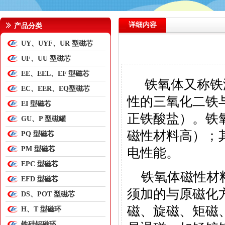
详细内容
产品分类
UY、UYF、UR 型磁芯
UF、UU 型磁芯
EE、EEL、EF 型磁芯
铁氧体又称铁
EC、EER、EQ型磁芯
性的三氧化二铁
EI 型磁芯
正铁酸盐）。铁
GU、P 型磁罐
磁性材料高）；
PQ 型磁芯
PM 型磁芯
电性能。
EPC 型磁芯
铁氧体磁性材
EFD 型磁芯
须加的与原磁化
DS、POT 型磁芯
磁、旋磁、矩磁
H、T 型磁环
铁硅铝磁环