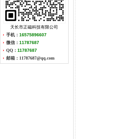
天长市正磁科技有限公司
16575896607
手机：
11787687
微信：
11787687
QQ：
邮箱：11787687@qq.com