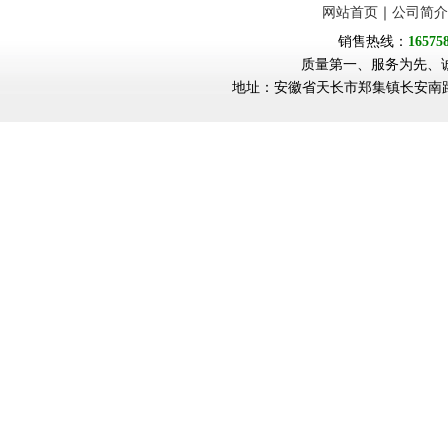
网站首页
｜
公司简介
销售热线：
16575
质量第一、服务为先、
地址：安徽省天长市郑集镇长安南